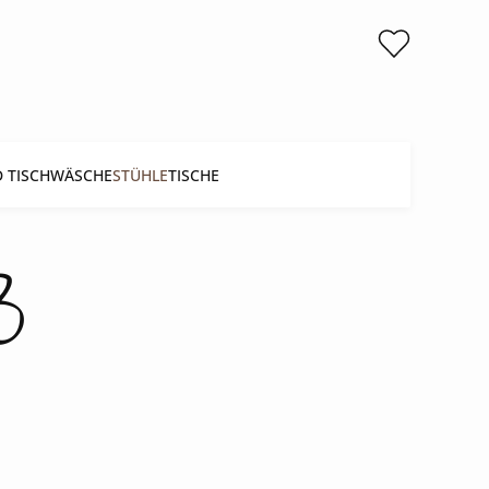
D TISCHWÄSCHE
STÜHLE
TISCHE
ß