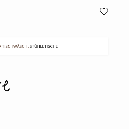
D TISCHWÄSCHE
STÜHLE
TISCHE
te