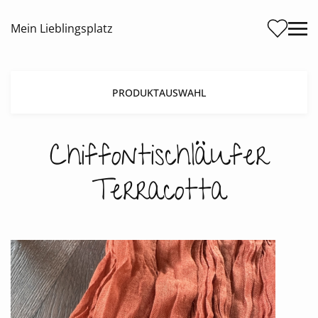
Me
Mein Lieblingsplatz
PRODUKTAUSWAHL
Chiffontischläufer
Terracotta