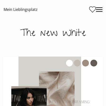
Me
Mein Lieblingsplatz
The new White